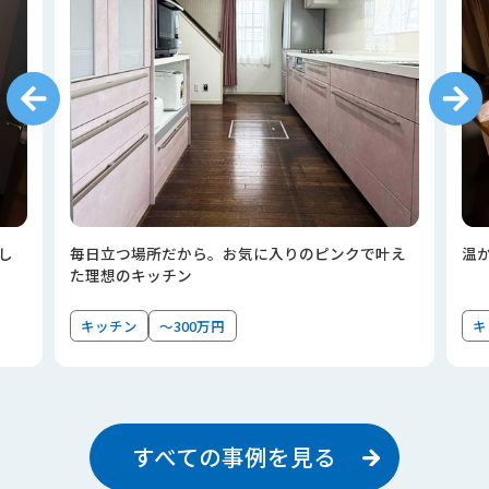
し
毎日立つ場所だから。お気に入りのピンクで叶え
温
た理想のキッチン
キッチン
～300万円
キ
すべての事例を見る