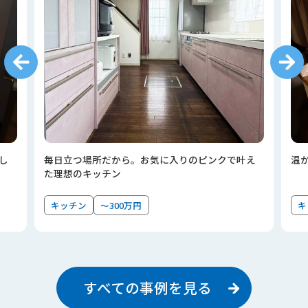
し
毎日立つ場所だから。お気に入りのピンクで叶え
温
た理想のキッチン
キッチン
～300万円
キ
すべての事例を見る