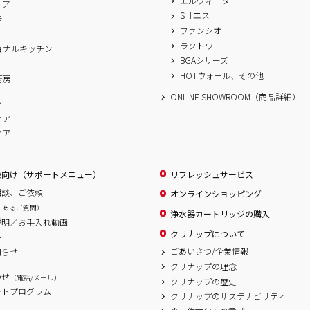
エルヴィータ
ィア
S［エス］
ラ
ファンシオ
ィ
ラクトワ
ョナルキッチン
BGAシリーズ
A
HOTウォール、その他
厨房
ONLINE SHOWROOM（商品詳細）
ム
ィア
ィア
様向け（サポートメニュー）
リフレッシュサービス
相談、ご依頼
オンラインショッピング
くあるご質問）
浄水器カートリッジの購入
説明／お手入れ動画
クリナップについて
書
ごあいさつ/企業情報
知らせ
クリナップの理念
わせ
（電話/メール）
クリナップの歴史
ートプログラム
クリナップのサステナビリティ