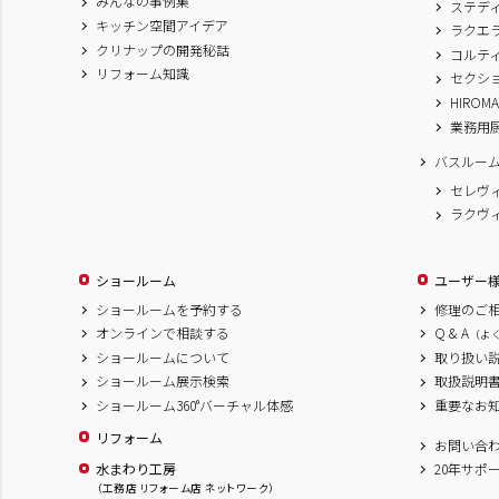
みんなの事例集
ステデ
キッチン空間アイデア
ラクエ
クリナップの開発秘話
コルテ
リフォーム知識
セクシ
HIROM
業務用
バスルー
セレヴ
ラクヴ
ショールーム
ユーザー
ショールームを予約する
修理のご
オンラインで相談する
Q & A
（よ
ショールームについて
取り扱い
ショールーム展示検索
取扱説明
ショールーム360°バーチャル体感
重要なお
リフォーム
お問い合
水まわり工房
20年サポ
（工務店 リフォーム店 ネットワーク）