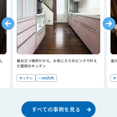
し
毎日立つ場所だから。お気に入りのピンクで叶え
温
た理想のキッチン
キッチン
～300万円
キ
すべての事例を見る