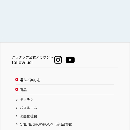
（株）匠工房 リフォームフェア
滋賀県
株式会社 匠工房
株式会社 匠工房
株式会社 匠工房
株式会社 匠工房
クリナップ公式アカウント
株式会社 匠工房
follow us!
匠工房ショールーム
選ぶ／楽しむ
商品
キッチン
バスルーム
洗面化粧台
ONLINE SHOWROOM（商品詳細）