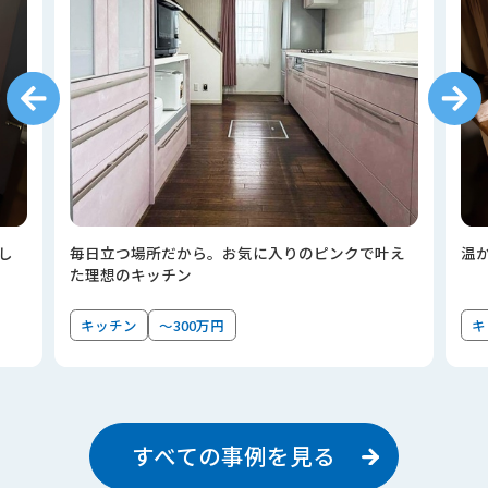
し
毎日立つ場所だから。お気に入りのピンクで叶え
温
た理想のキッチン
キッチン
～300万円
キ
すべての事例を見る