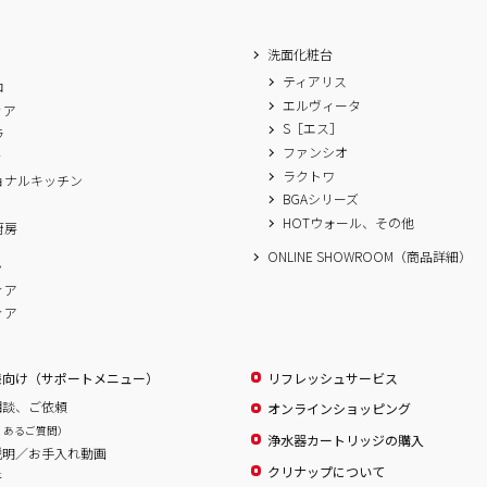
洗面化粧台
ティアリス
ロ
エルヴィータ
ィア
S［エス］
ラ
ファンシオ
ィ
ラクトワ
ョナルキッチン
BGAシリーズ
A
HOTウォール、その他
厨房
ONLINE SHOWROOM（商品詳細）
ム
ィア
ィア
様向け（サポートメニュー）
リフレッシュサービス
相談、ご依頼
オンラインショッピング
くあるご質問）
浄水器カートリッジの購入
説明／お手入れ動画
クリナップについて
書