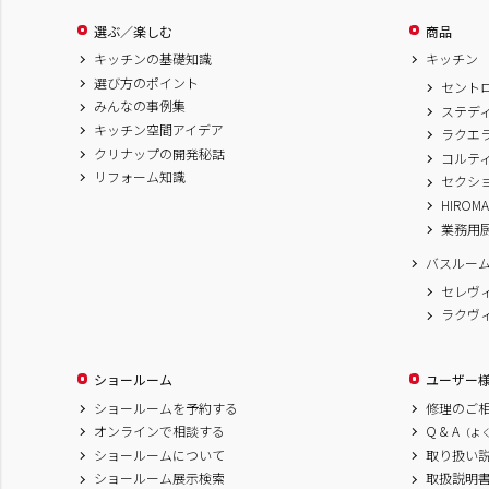
選ぶ／楽しむ
商品
キッチンの基礎知識
キッチン
選び方のポイント
セント
みんなの事例集
ステデ
キッチン空間アイデア
ラクエ
クリナップの開発秘話
コルテ
リフォーム知識
セクシ
HIROM
業務用
バスルー
セレヴ
ラクヴ
ショールーム
ユーザー
ショールームを予約する
修理のご
オンラインで相談する
Q & A
（よ
ショールームについて
取り扱い
ショールーム展示検索
取扱説明