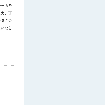
ォームを
誠実、丁
夢をかた
伝いなら