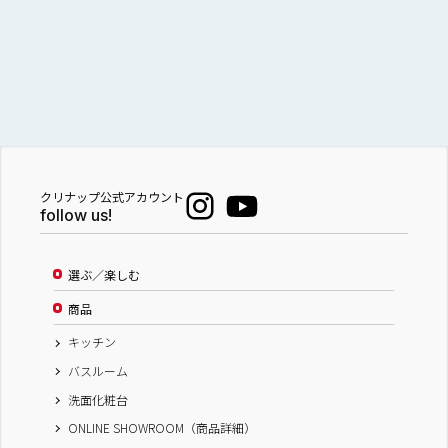
（株）匠工房 リフォームフェア
滋賀県
株式会社 匠工房
株式会社 匠工房
株式会社 匠工房
株式会社 匠工房
クリナップ公式アカウント
株式会社 匠工房
follow us!
匠工房ショールーム
選ぶ／楽しむ
商品
キッチン
バスルーム
洗面化粧台
ONLINE SHOWROOM（商品詳細）