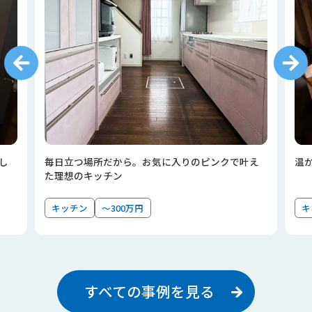
し
毎日立つ場所だから。お気に入りのピンクで叶え
温
た理想のキッチン
キッチン
～300万円
キ
すべての事例を見る