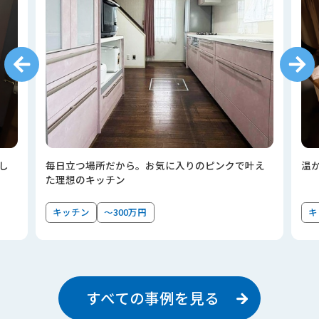
し
毎日立つ場所だから。お気に入りのピンクで叶え
温
た理想のキッチン
キッチン
～300万円
キ
すべての事例を見る