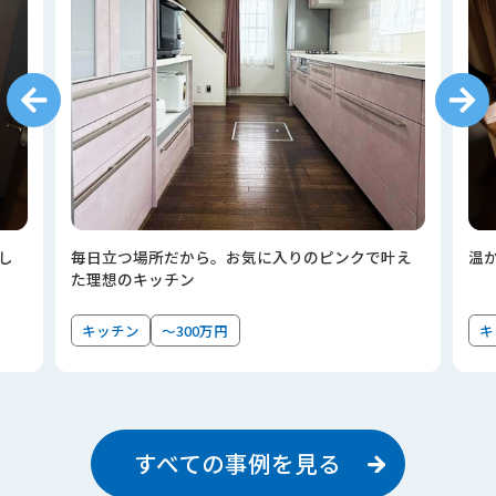
し
毎日立つ場所だから。お気に入りのピンクで叶え
温
た理想のキッチン
キッチン
～300万円
キ
すべての事例を見る