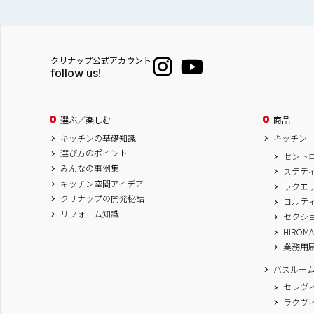
クリナップ公式アカウント
follow us!
選ぶ／楽しむ
商品
キッチンの基礎知識
キッチン
選び方のポイント
セント
みんなの事例集
ステデ
キッチン空間アイデア
ラクエ
クリナップの開発秘話
コルテ
リフォーム知識
セクシ
HIROM
業務用
バスルー
セレヴ
ラクヴ