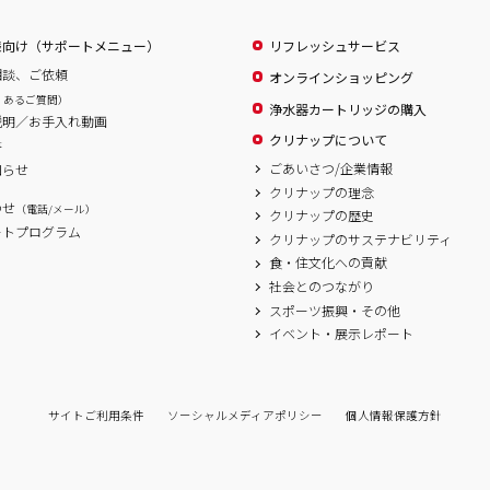
様向け（サポートメニュー）
リフレッシュサービス
相談、ご依頼
オンラインショッピング
くあるご質問）
浄水器カートリッジの購入
説明／お手入れ動画
クリナップについて
書
ごあいさつ/企業情報
知らせ
クリナップの理念
わせ
（電話/メール）
クリナップの歴史
ートプログラム
クリナップのサステナビリティ
食・住文化への貢献
社会とのつながり
スポーツ振興・その他
イベント・展示レポート
サイトご利用条件
ソーシャルメディアポリシー
個人情報保護方針