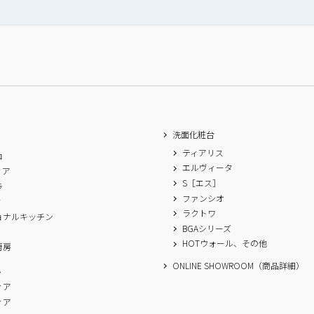
洗面化粧台
ティアリス
ロ
エルヴィータ
ィア
S［エス］
ラ
ファンシオ
ィ
ラクトワ
ョナルキッチン
BGAシリーズ
A
HOTウォール、その他
厨房
ONLINE SHOWROOM（商品詳細）
ム
ィア
ィア