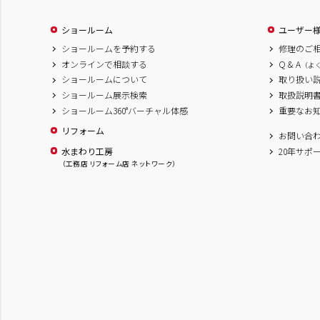
ショールーム
ユーザー
ショールームを予約する
修理のご
オンラインで相談する
Q & A
（よ
ショールームについて
取り扱い
ショールーム展示検索
取扱説明
ショールーム360°バーチャル体感
重要なお
リフォーム
お問い合
水まわり工房
20年サポ
（工務店 リフォーム店 ネットワーク）