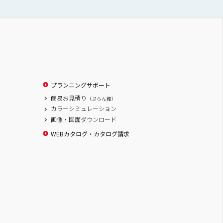
プランニングサポート
簡易お見積り
（ぷらん館）
カラーシミュレーション
画像・図面ダウンロード
WEBカタログ・カタログ請求