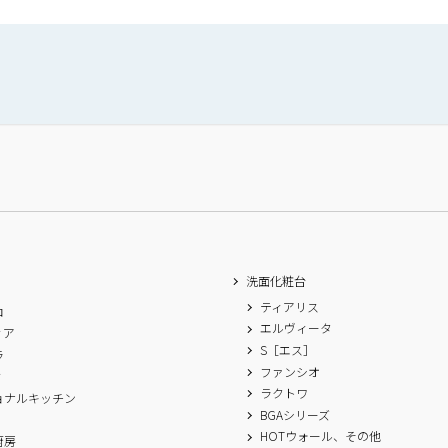
洗面化粧台
ティアリス
ロ
エルヴィータ
ィア
S［エス］
ラ
ファンシオ
ィ
ラクトワ
ョナルキッチン
BGAシリーズ
A
HOTウォール、その他
厨房