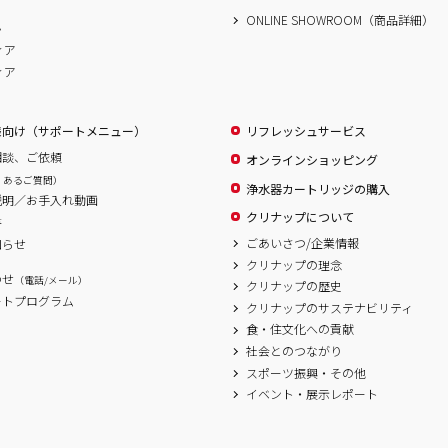
ONLINE SHOWROOM（商品詳細）
ム
ィア
ィア
様向け（サポートメニュー）
リフレッシュサービス
相談、ご依頼
オンラインショッピング
くあるご質問）
浄水器カートリッジの購入
説明／お手入れ動画
クリナップについて
書
ごあいさつ/企業情報
知らせ
クリナップの理念
わせ
（電話/メール）
クリナップの歴史
ートプログラム
クリナップのサステナビリティ
食・住文化への貢献
社会とのつながり
スポーツ振興・その他
イベント・展示レポート