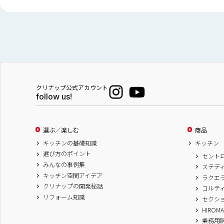
クリナップ公式アカウント
follow us!
選ぶ／楽しむ
商品
キッチンの基礎知識
キッチン
選び方のポイント
セント
みんなの事例集
ステデ
キッチン空間アイデア
ラクエ
クリナップの開発秘話
コルテ
リフォーム知識
セクシ
HIROM
業務用