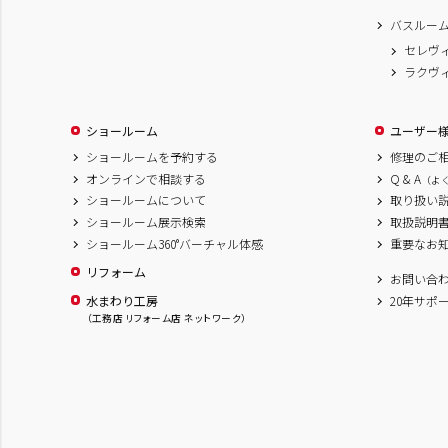
バスルー
セレヴ
ラクヴ
ショールーム
ユーザー
ショールームを予約する
修理のご
オンラインで相談する
Q & A
（よ
ショールームについて
取り扱い
ショールーム展示検索
取扱説明
ショールーム360°バーチャル体感
重要なお
リフォーム
お問い合
水まわり工房
20年サポ
（工務店 リフォーム店 ネットワーク）