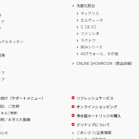
洗面化粧台
ティアリス
ロ
エルヴィータ
ィア
S［エス］
ラ
ファンシオ
ィ
ラクトワ
ョナルキッチン
BGAシリーズ
A
HOTウォール、その他
厨房
ONLINE SHOWROOM（商品詳細）
ム
ィア
ィア
様向け（サポートメニュー）
リフレッシュサービス
相談、ご依頼
オンラインショッピング
くあるご質問）
浄水器カートリッジの購入
説明／お手入れ動画
クリナップについて
書
ごあいさつ/企業情報
知らせ