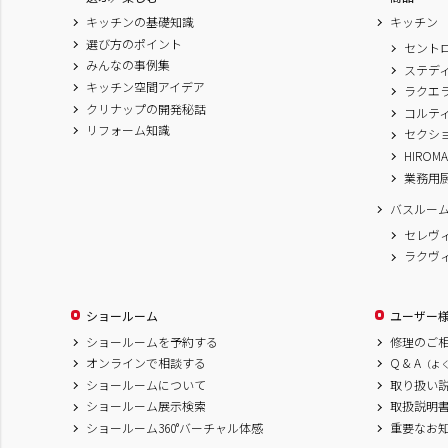
キッチンの基礎知識
キッチン
選び方のポイント
セント
みんなの事例集
ステデ
キッチン空間アイデア
ラクエ
クリナップの開発秘話
コルテ
リフォーム知識
セクシ
HIROM
業務用
バスルー
セレヴ
ラクヴ
ショールーム
ユーザー
ショールームを予約する
修理のご
オンラインで相談する
Q & A
（よ
ショールームについて
取り扱い
ショールーム展示検索
取扱説明
ショールーム360°バーチャル体感
重要なお