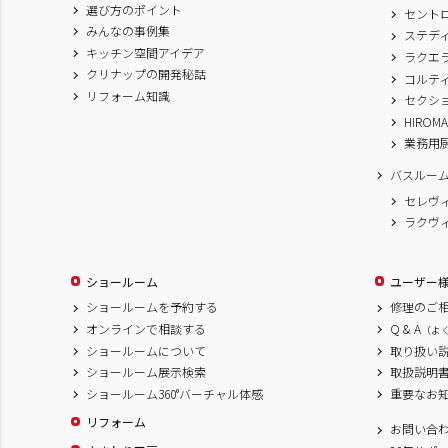
選び方のポイント
セント
みんなの事例集
ステデ
キッチン空間アイデア
ラクエ
クリナップの開発秘話
コルテ
リフォーム知識
セクシ
HIROM
業務用
バスルー
セレヴ
ラクヴ
ショールーム
ユーザー
ショールームを予約する
修理のご
オンラインで相談する
Q & A
（よ
ショールームについて
取り扱い
ショールーム展示検索
取扱説明
ショールーム360°バーチャル体感
重要なお
リフォーム
お問い合