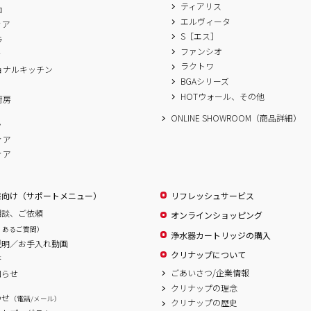
ティアリス
ロ
エルヴィータ
ィア
S［エス］
ラ
ファンシオ
ィ
ラクトワ
ョナルキッチン
BGAシリーズ
A
HOTウォール、その他
厨房
ONLINE SHOWROOM（商品詳細）
ム
ィア
ィア
様向け（サポートメニュー）
リフレッシュサービス
相談、ご依頼
オンラインショッピング
くあるご質問）
浄水器カートリッジの購入
説明／お手入れ動画
クリナップについて
書
ごあいさつ/企業情報
知らせ
クリナップの理念
わせ
（電話/メール）
クリナップの歴史