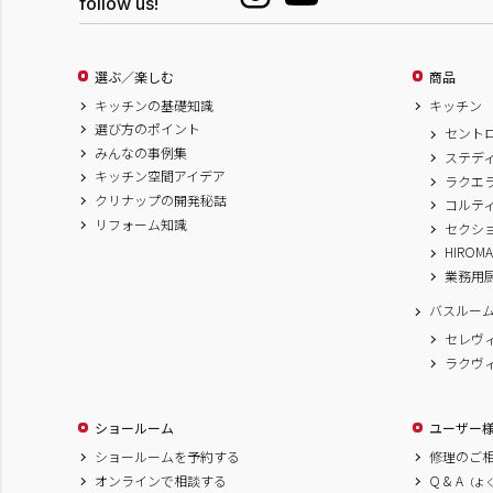
follow us!
選ぶ／楽しむ
商品
キッチンの基礎知識
キッチン
選び方のポイント
セント
みんなの事例集
ステデ
キッチン空間アイデア
ラクエ
クリナップの開発秘話
コルテ
リフォーム知識
セクシ
HIROM
業務用
バスルー
セレヴ
ラクヴ
ショールーム
ユーザー
ショールームを予約する
修理のご
オンラインで相談する
Q & A
（よ