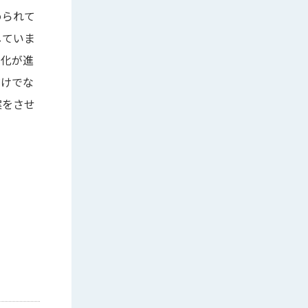
められて
していま
劣化が進
だけでな
案をさせ