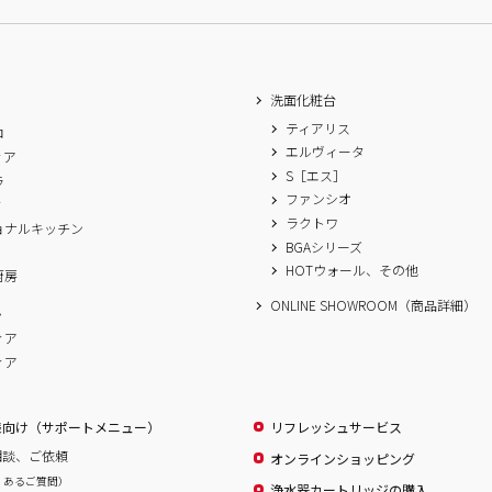
洗面化粧台
ティアリス
ロ
エルヴィータ
ィア
S［エス］
ラ
ファンシオ
ィ
ラクトワ
ョナルキッチン
BGAシリーズ
A
HOTウォール、その他
厨房
ONLINE SHOWROOM（商品詳細）
ム
ィア
ィア
様向け（サポートメニュー）
リフレッシュサービス
相談、ご依頼
オンラインショッピング
くあるご質問）
浄水器カートリッジの購入