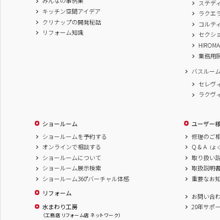
みんなの事例集
ステデ
キッチン空間アイデア
ラクエ
クリナップの開発秘話
コルテ
リフォーム知識
セクシ
HIROM
業務用
バスルー
セレヴ
ラクヴ
ショールーム
ユーザー
ショールームを予約する
修理のご
オンラインで相談する
Q & A
（よ
ショールームについて
取り扱い
ショールーム展示検索
取扱説明
ショールーム360°バーチャル体感
重要なお
リフォーム
お問い合
水まわり工房
20年サポ
（工務店 リフォーム店 ネットワーク）