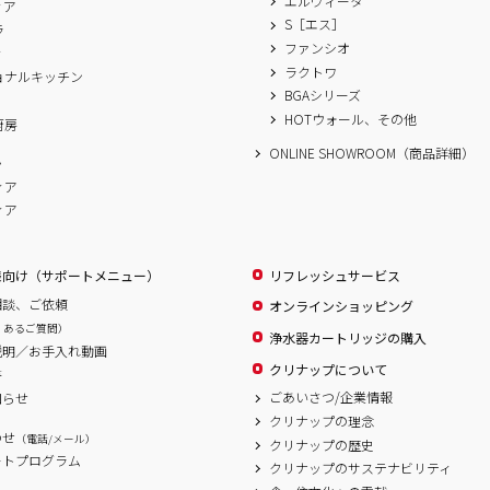
エルヴィータ
ィア
S［エス］
ラ
ファンシオ
ィ
ラクトワ
ョナルキッチン
BGAシリーズ
A
HOTウォール、その他
厨房
ONLINE SHOWROOM（商品詳細）
ム
ィア
ィア
様向け（サポートメニュー）
リフレッシュサービス
相談、ご依頼
オンラインショッピング
くあるご質問）
浄水器カートリッジの購入
説明／お手入れ動画
クリナップについて
書
ごあいさつ/企業情報
知らせ
クリナップの理念
わせ
（電話/メール）
クリナップの歴史
ートプログラム
クリナップのサステナビリティ