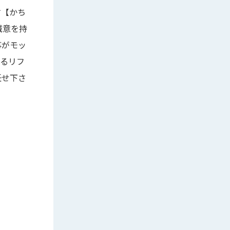
す【かち
誠意を持
事がモッ
するリフ
任せ下さ