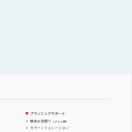
プランニングサポート
簡易お見積り
（ぷらん館）
カラーシミュレーション