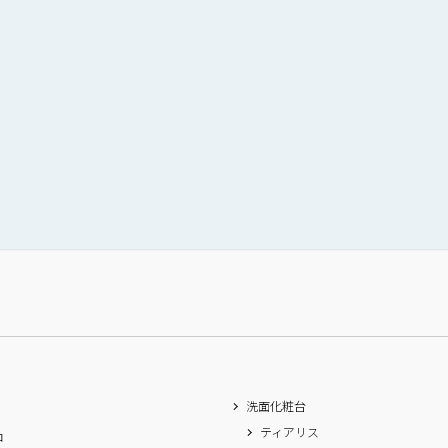
洗面化粧台
ティアリス
ロ