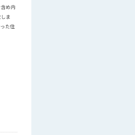
を含め内
致しま
合った住