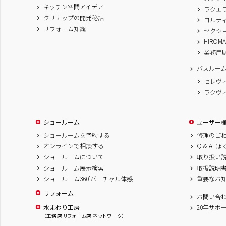
キッチン空間アイデア
ラクエ
クリナップの開発秘話
コルテ
リフォーム知識
セクシ
HIROM
業務用
バスルー
セレヴ
ラクヴ
ショールーム
ユーザー
ショールームを予約する
修理のご
オンラインで相談する
Q & A
（よ
ショールームについて
取り扱い
ショールーム展示検索
取扱説明
ショールーム360°バーチャル体感
重要なお
リフォーム
お問い合
水まわり工房
20年サポ
（工務店 リフォーム店 ネットワーク）