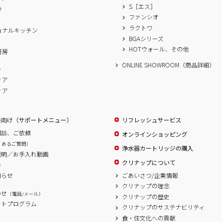
S［エス］
ラ
ファンシオ
ィ
ラクトワ
ョナルキッチン
BGAシリーズ
A
HOTウォール、その他
厨房
ONLINE SHOWROOM（商品詳細）
ム
ィア
ィア
様向け（サポートメニュー）
リフレッシュサービス
相談、ご依頼
オンラインショッピング
くあるご質問）
浄水器カートリッジの購入
説明／お手入れ動画
クリナップについて
書
ごあいさつ/企業情報
知らせ
クリナップの理念
わせ
（電話/メール）
クリナップの歴史
ートプログラム
クリナップのサステナビリティ
食・住文化への貢献