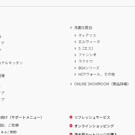
洗面化粧台
ティアリス
ロ
エルヴィータ
ィア
S［エス］
ラ
ファンシオ
ィ
ラクトワ
ョナルキッチン
BGAシリーズ
A
HOTウォール、その他
厨房
ONLINE SHOWROOM（商品詳細）
ム
ィア
ィア
様向け（サポートメニュー）
リフレッシュサービス
相談、ご依頼
オンラインショッピング
くあるご質問）
浄水器カートリッジの購入