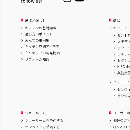
follow us!
選ぶ／楽しむ
商品
キッチンの基礎知識
キッチン
選び方のポイント
セント
みんなの事例集
ステデ
キッチン空間アイデア
ラクエ
クリナップの開発秘話
コルテ
リフォーム知識
セクシ
HIROM
業務用
バスルー
セレヴ
ラクヴ
ショールーム
ユーザー
ショールームを予約する
修理のご
オンラインで相談する
Q & A
（よ