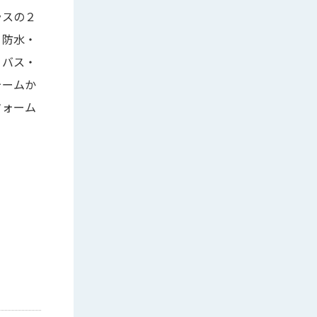
ラスの２
・防水・
・バス・
ォームか
フォーム