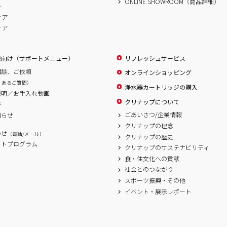
ONLINE SHOWROOM（商品詳細）
ム
ィア
ィア
様向け（サポートメニュー）
リフレッシュサービス
相談、ご依頼
オンラインショッピング
くあるご質問）
浄水器カートリッジの購入
説明／お手入れ動画
クリナップについて
書
ごあいさつ/企業情報
知らせ
クリナップの理念
わせ
（電話/メール）
クリナップの歴史
ートプログラム
クリナップのサステナビリティ
食・住文化への貢献
社会とのつながり
スポーツ振興・その他
イベント・展示レポート