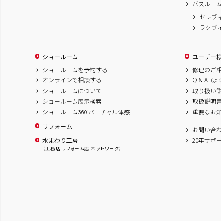
バスルー
セレヴ
ラクヴ
ショールーム
ユーザー
ショールームを予約する
修理のご
オンラインで相談する
Q & A
（よ
ショールームについて
取り扱い
ショールーム展示検索
取扱説明
ショールーム360°バーチャル体感
重要なお
リフォーム
お問い合
水まわり工房
20年サポ
（工務店 リフォーム店 ネットワーク）