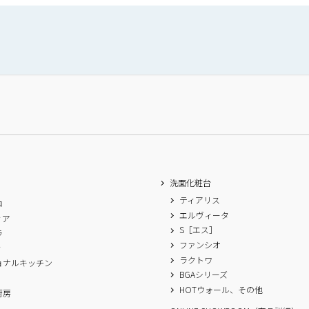
洗面化粧台
ティアリス
ロ
エルヴィータ
ィア
S［エス］
ラ
ファンシオ
ィ
ラクトワ
ョナルキッチン
BGAシリーズ
A
HOTウォール、その他
厨房