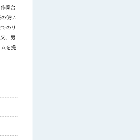
、作業台
際の使い
線でのリ
。又、男
ームを提