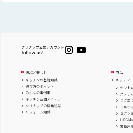
クリナップ公式アカウント
follow us!
選ぶ／楽しむ
商品
キッチンの基礎知識
キッチン
選び方のポイント
セント
みんなの事例集
ステデ
キッチン空間アイデア
ラクエ
クリナップの開発秘話
コルテ
リフォーム知識
セクシ
HIROM
業務用