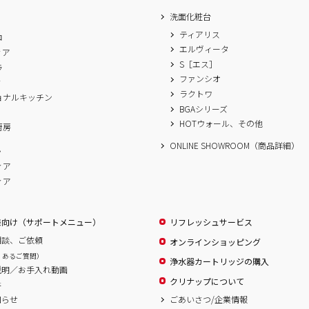
洗面化粧台
ティアリス
ロ
エルヴィータ
ィア
S［エス］
ラ
ファンシオ
ィ
ラクトワ
ョナルキッチン
BGAシリーズ
A
HOTウォール、その他
厨房
ONLINE SHOWROOM（商品詳細）
ム
ィア
ィア
様向け（サポートメニュー）
リフレッシュサービス
相談、ご依頼
オンラインショッピング
くあるご質問）
浄水器カートリッジの購入
説明／お手入れ動画
クリナップについて
書
ごあいさつ/企業情報
知らせ