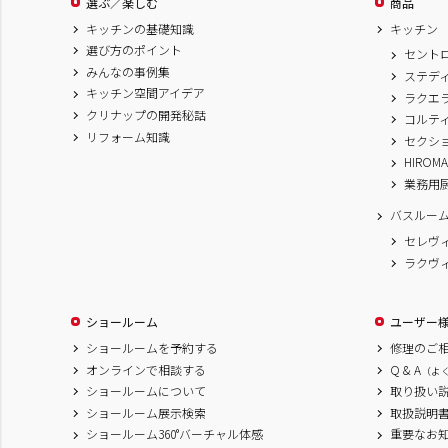
選ぶ／楽しむ
商品
キッチンの基礎知識
キッチン
選び方のポイント
セント
みんなの事例集
ステデ
キッチン空間アイデア
ラクエ
クリナップの開発秘話
コルテ
リフォーム知識
セクシ
HIROM
業務用
バスルー
セレヴ
ラクヴ
ショールーム
ユーザー
ショールームを予約する
修理のご
オンラインで相談する
Q & A
（よ
ショールームについて
取り扱い
ショールーム展示検索
取扱説明
ショールーム360°バーチャル体感
重要なお