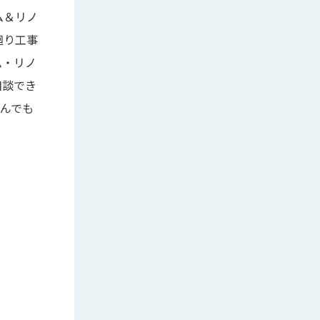
ム＆リノ
廻り工事
ム・リノ
相談でき
んでも