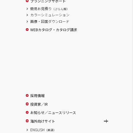
プランニングサポート
簡易お見積り
（ぷらん館）
カラーシミュレーション
画像・図面ダウンロード
WEBカタログ・カタログ請求
採用情報
投資家／IR
お知らせ／ニュースリリース
海外向けサイト
ENGLISH
（英語）