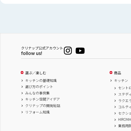
クリナップ公式アカウント
follow us!
選ぶ／楽しむ
商品
キッチンの基礎知識
キッチン
選び方のポイント
セント
みんなの事例集
ステデ
キッチン空間アイデア
ラクエ
クリナップの開発秘話
コルテ
リフォーム知識
セクシ
HIROM
業務用