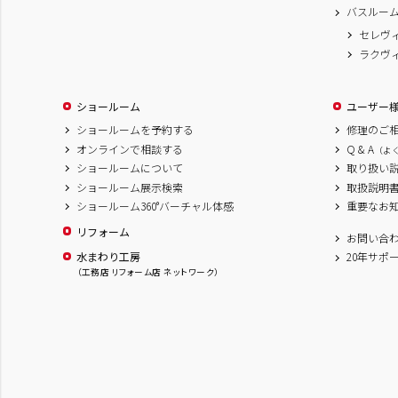
バスルー
セレヴ
ラクヴ
ショールーム
ユーザー
ショールームを予約する
修理のご
オンラインで相談する
Q & A
（よ
ショールームについて
取り扱い
ショールーム展示検索
取扱説明
ショールーム360°バーチャル体感
重要なお
リフォーム
お問い合
水まわり工房
20年サポ
（工務店 リフォーム店 ネットワーク）