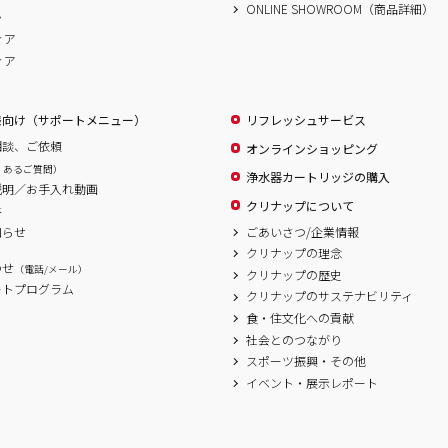
ONLINE SHOWROOM（商品詳細）
ム
ィア
ィア
様向け（サポートメニュー）
リフレッシュサービス
相談、ご依頼
オンラインショッピング
くあるご質問）
浄水器カートリッジの購入
説明／お手入れ動画
クリナップについて
書
ごあいさつ/企業情報
知らせ
クリナップの理念
わせ
（電話/メール）
クリナップの歴史
ートプログラム
クリナップのサステナビリティ
食・住文化への貢献
社会とのつながり
スポーツ振興・その他
イベント・展示レポート