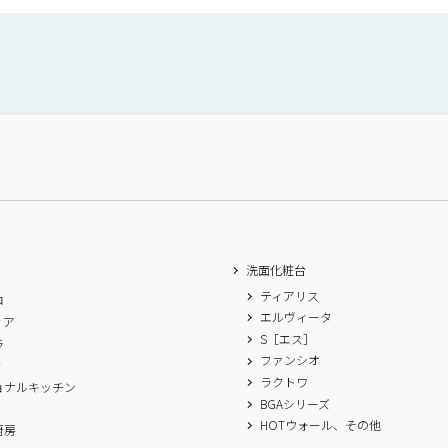
洗面化粧台
ティアリス
ロ
エルヴィータ
ィア
S［エス］
ラ
ファンシオ
ィ
ラクトワ
ョナルキッチン
BGAシリーズ
A
HOTウォール、その他
厨房