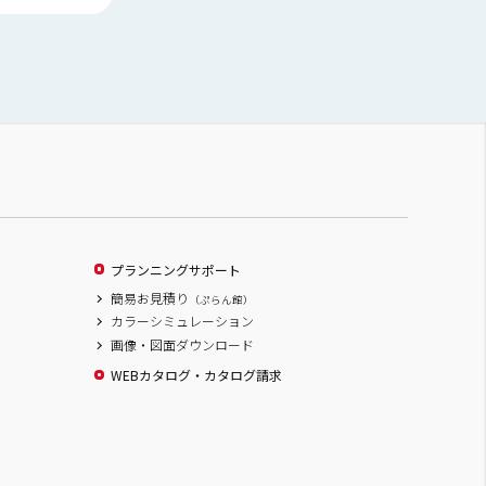
プランニングサポート
簡易お見積り
（ぷらん館）
カラーシミュレーション
画像・図面ダウンロード
WEBカタログ・カタログ請求