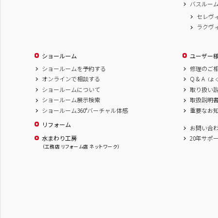
バスルー
セレヴ
ラクヴ
ショールーム
ユーザー
ショールームを予約する
修理のご
オンラインで相談する
Q & A
（よ
ショールームについて
取り扱い
ショールーム展示検索
取扱説明
ショールーム360°バーチャル体感
重要なお
リフォーム
お問い合
水まわり工房
20年サポ
（工務店 リフォーム店 ネットワーク）