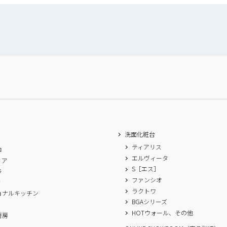
洗面化粧台
ティアリス
ロ
エルヴィータ
ィア
S［エス］
ラ
ファンシオ
ィ
ラクトワ
ョナルキッチン
BGAシリーズ
A
HOTウォール、その他
厨房