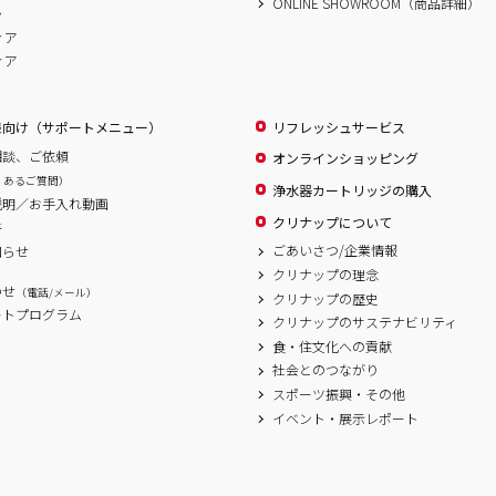
ONLINE SHOWROOM（商品詳細）
ム
ィア
ィア
様向け（サポートメニュー）
リフレッシュサービス
相談、ご依頼
オンラインショッピング
くあるご質問）
浄水器カートリッジの購入
説明／お手入れ動画
クリナップについて
書
ごあいさつ/企業情報
知らせ
クリナップの理念
わせ
（電話/メール）
クリナップの歴史
ートプログラム
クリナップのサステナビリティ
食・住文化への貢献
社会とのつながり
スポーツ振興・その他
イベント・展示レポート