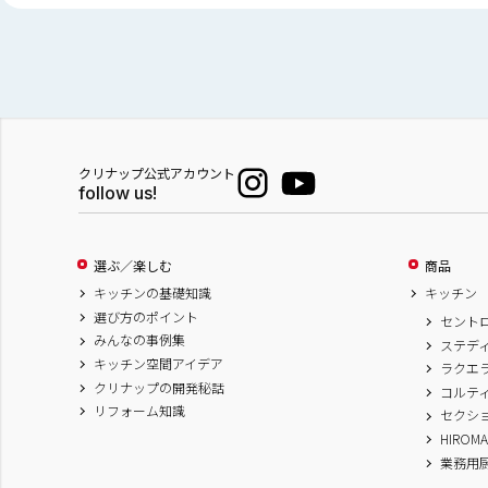
クリナップ公式アカウント
follow us!
選ぶ／楽しむ
商品
キッチンの基礎知識
キッチン
選び方のポイント
セント
みんなの事例集
ステデ
キッチン空間アイデア
ラクエ
クリナップの開発秘話
コルテ
リフォーム知識
セクシ
HIROM
業務用