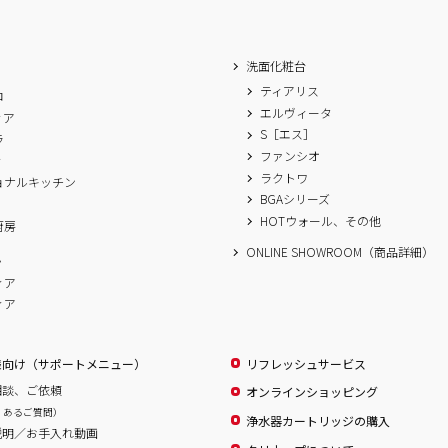
洗面化粧台
ティアリス
ロ
エルヴィータ
ィア
S［エス］
ラ
ファンシオ
ィ
ラクトワ
ョナルキッチン
BGAシリーズ
A
HOTウォール、その他
厨房
ONLINE SHOWROOM（商品詳細）
ム
ィア
ィア
様向け（サポートメニュー）
リフレッシュサービス
相談、ご依頼
オンラインショッピング
くあるご質問）
浄水器カートリッジの購入
説明／お手入れ動画