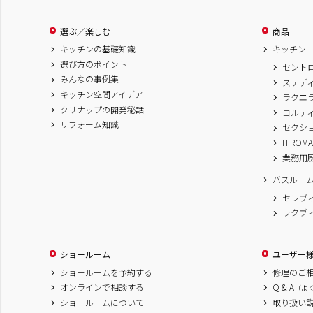
選ぶ／楽しむ
商品
キッチンの基礎知識
キッチン
選び方のポイント
セント
みんなの事例集
ステデ
キッチン空間アイデア
ラクエ
クリナップの開発秘話
コルテ
リフォーム知識
セクシ
HIROM
業務用
バスルー
セレヴ
ラクヴ
ショールーム
ユーザー
ショールームを予約する
修理のご
オンラインで相談する
Q & A
（よ
ショールームについて
取り扱い