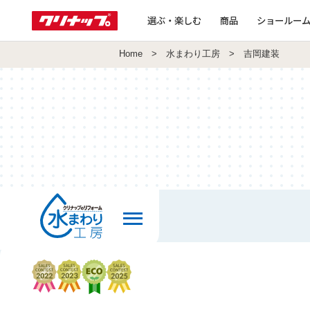
選ぶ・楽しむ
商品
ショールー
Home
>
水まわり工房
> 吉岡建装