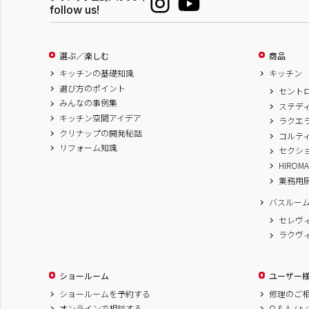
follow us!
選ぶ／楽しむ
商品
キッチンの基礎知識
キッチン
選び方のポイント
セント
みんなの事例集
ステデ
キッチン空間アイデア
ラクエ
クリナップの開発秘話
コルテ
リフォーム知識
セクシ
HIROM
業務用
バスルー
セレヴ
ラクヴ
ショールーム
ユーザー
ショールームを予約する
修理のご
オンラインで相談する
Q & A