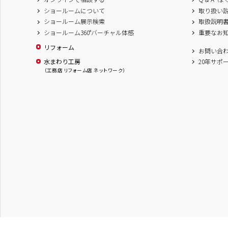
（よ
ショールームについて
取り扱い
ショールーム展示検索
取扱説明
ショールーム360°バーチャル体感
重要なお
リフォーム
お問い合
水まわり工房
20年サポ
（工務店 リフォーム店 ネットワーク）