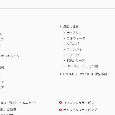
洗面化粧台
ティアリス
ロ
エルヴィータ
ィア
S［エス］
ラ
ファンシオ
ィ
ラクトワ
ョナルキッチン
BGAシリーズ
A
HOTウォール、その他
厨房
ONLINE SHOWROOM（商品詳細）
ム
ィア
ィア
様向け（サポートメニュー）
リフレッシュサービス
相談、ご依頼
オンラインショッピング