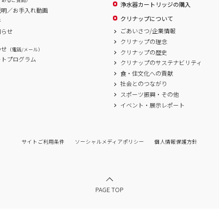
くあるご質問）
浄水器カートリッジの購入
説明／お手入れ動画
クリナップについて
書
ごあいさつ/企業情報
知らせ
クリナップの理念
わせ
（電話/メール）
クリナップの歴史
ートプログラム
クリナップのサステナビリティ
食・住文化への貢献
社会とのつながり
スポーツ振興・その他
イベント・展示レポート
サイトご利用条件
ソーシャルメディアポリシー
個人情報保護方針
PAGE TOP