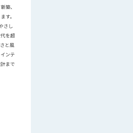
て新築、
ります。
やさし
世代を超
かさと風
。インテ
設計まで