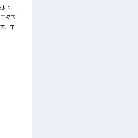
築まで、
の工務店
誠実、丁
。