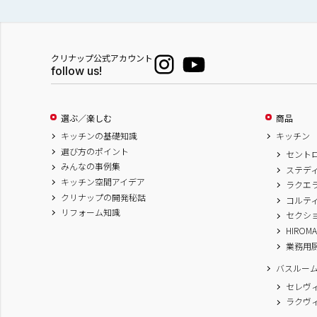
クリナップ公式アカウント
follow us!
選ぶ／楽しむ
商品
キッチンの基礎知識
キッチン
選び方のポイント
セント
みんなの事例集
ステデ
キッチン空間アイデア
ラクエ
クリナップの開発秘話
コルテ
リフォーム知識
セクシ
HIROM
業務用
バスルー
セレヴ
ラクヴ