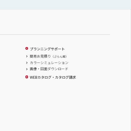
プランニングサポート
簡易お見積り
（ぷらん館）
カラーシミュレーション
画像・図面ダウンロード
WEBカタログ・カタログ請求