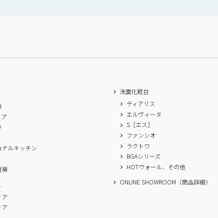
洗面化粧台
ティアリス
ロ
エルヴィータ
ィア
S［エス］
ラ
ファンシオ
ィ
ラクトワ
ョナルキッチン
BGAシリーズ
A
HOTウォール、その他
厨房
ONLINE SHOWROOM（商品詳細）
ム
ィア
ィア