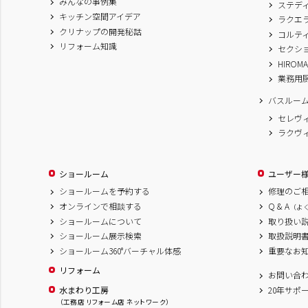
みんなの事例集
ステデ
キッチン空間アイデア
ラクエ
クリナップの開発秘話
コルテ
リフォーム知識
セクシ
HIROM
業務用
バスルー
セレヴ
ラクヴ
ショールーム
ユーザー
ショールームを予約する
修理のご
オンラインで相談する
Q & A
（よ
ショールームについて
取り扱い
ショールーム展示検索
取扱説明
ショールーム360°バーチャル体感
重要なお
リフォーム
お問い合
水まわり工房
20年サポ
（工務店 リフォーム店 ネットワーク）