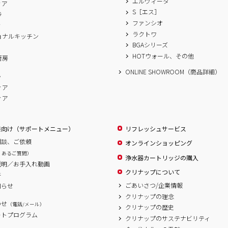
エルヴィータ
ィア
S［エス］
ラ
ファンシオ
ィ
ラクトワ
ョナルキッチン
BGAシリーズ
A
HOTウォール、その他
厨房
ONLINE SHOWROOM（商品詳細）
ム
ィア
ィア
様向け（サポートメニュー）
リフレッシュサービス
相談、ご依頼
オンラインショッピング
くあるご質問）
浄水器カートリッジの購入
説明／お手入れ動画
クリナップについて
書
ごあいさつ/企業情報
知らせ
クリナップの理念
わせ
（電話/メール）
クリナップの歴史
ートプログラム
クリナップのサステナビリティ