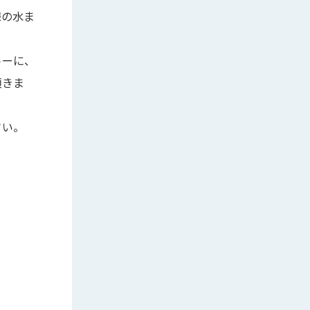
様の水ま
トーに、
頂きま
さい。