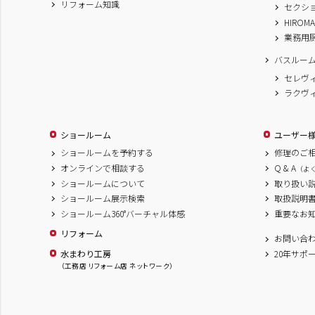
リフォーム知識
セクシ
HIROM
業務用
バスルー
セレヴ
ラクヴ
ショールーム
ユーザー
ショールームを予約する
修理のご
オンラインで相談する
Q & A
（よ
ショールームについて
取り扱い
ショールーム展示検索
取扱説明
ショールーム360°バーチャル体感
重要なお
リフォーム
お問い合
水まわり工房
20年サポ
（工務店 リフォーム店 ネットワーク）