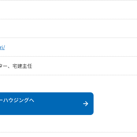
ri/
ター、宅建主任
ーハウジング
へ