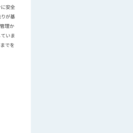
ンに安全
造りが基
計管理か
していま
事までを