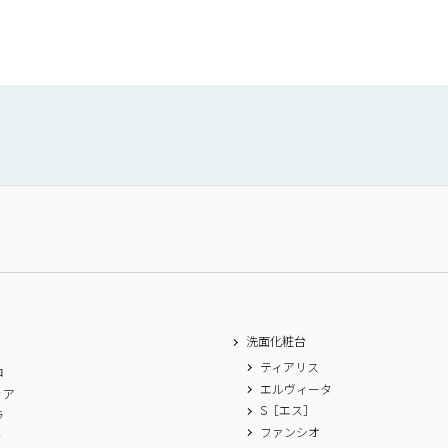
洗面化粧台
ティアリス
ロ
エルヴィータ
ィア
S［エス］
ラ
ファンシオ
ィ