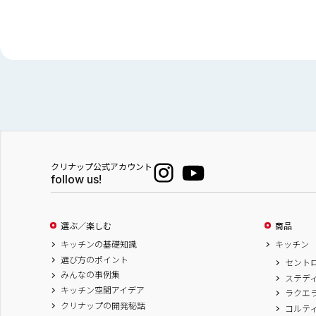
クリナップ公式アカウント
follow us!
選ぶ／楽しむ
商品
キッチンの基礎知識
キッチン
選び方のポイント
セント
みんなの事例集
ステデ
キッチン空間アイデア
ラクエ
クリナップの開発秘話
コルテ