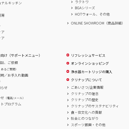
ラクトワ
ョナルキッチン
BGAシリーズ
A
HOTウォール、その他
厨房
ONLINE SHOWROOM（商品詳細）
ム
ィア
ィア
様向け（サポートメニュー）
リフレッシュサービス
相談、ご依頼
オンラインショッピング
くあるご質問）
浄水器カートリッジの購入
説明／お手入れ動画
クリナップについて
書
ごあいさつ/企業情報
知らせ
クリナップの理念
わせ
（電話/メール）
クリナップの歴史
ートプログラム
クリナップのサステナビリティ
食・住文化への貢献
社会とのつながり
スポーツ振興・その他