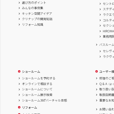
選び方のポイント
セント
みんなの事例集
ステデ
キッチン空間アイデア
ラクエ
クリナップの開発秘話
コルテ
リフォーム知識
セクシ
HIROM
業務用
バスルー
セレヴ
ラクヴ
ショールーム
ユーザー
ショールームを予約する
修理のご
オンラインで相談する
Q & A
（よ
ショールームについて
取り扱い
ショールーム展示検索
取扱説明
ショールーム360°バーチャル体感
重要なお
リフォーム
お問い合