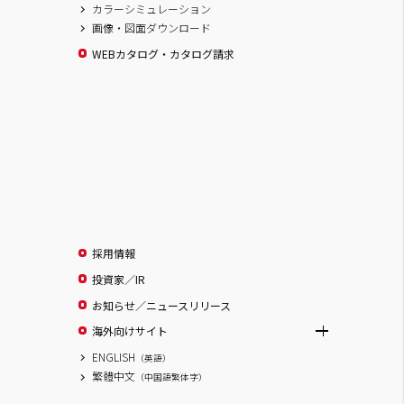
カラーシミュレーション
画像・図面ダウンロード
WEBカタログ・カタログ請求
採用情報
投資家／IR
お知らせ／ニュースリリース
海外向けサイト
ENGLISH
（英語）
繁體中文
（中国語繁体字）