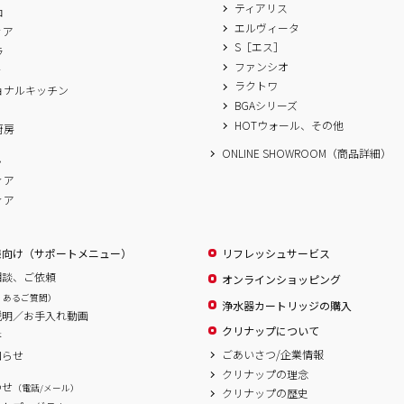
ティアリス
ロ
エルヴィータ
ィア
S［エス］
ラ
ファンシオ
ィ
ラクトワ
ョナルキッチン
BGAシリーズ
A
HOTウォール、その他
厨房
ONLINE SHOWROOM（商品詳細）
ム
ィア
ィア
様向け（サポートメニュー）
リフレッシュサービス
相談、ご依頼
オンラインショッピング
くあるご質問）
浄水器カートリッジの購入
説明／お手入れ動画
クリナップについて
書
ごあいさつ/企業情報
知らせ
クリナップの理念
わせ
（電話/メール）
クリナップの歴史