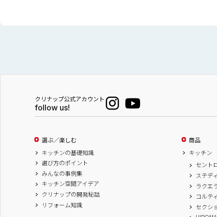
クリナップ公式アカウント
follow us!
選ぶ／楽しむ
商品
キッチンの基礎知識
キッチン
選び方のポイント
セント
みんなの事例集
ステデ
キッチン空間アイデア
ラクエ
クリナップの開発秘話
コルテ
リフォーム知識
セクシ
HIROM