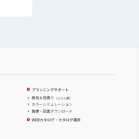
プランニングサポート
簡易お見積り
（ぷらん館）
カラーシミュレーション
画像・図面ダウンロード
WEBカタログ・カタログ請求