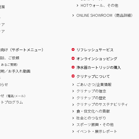
HOTウォール、その他
厨房
ONLINE SHOWROOM（商品詳細）
ム
ィア
ィア
様向け（サポートメニュー）
リフレッシュサービス
相談、ご依頼
オンラインショッピング
くあるご質問）
浄水器カートリッジの購入
説明／お手入れ動画
クリナップについて
書
ごあいさつ/企業情報
知らせ
クリナップの理念
わせ
（電話/メール）
クリナップの歴史
ートプログラム
クリナップのサステナビリティ
食・住文化への貢献
社会とのつながり
スポーツ振興・その他
イベント・展示レポート