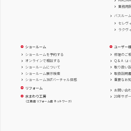
業務用
バスルー
セレヴ
ラクヴ
ショールーム
ユーザー
ショールームを予約する
修理のご
オンラインで相談する
Q & A
（よ
ショールームについて
取り扱い
ショールーム展示検索
取扱説明
ショールーム360°バーチャル体感
重要なお
リフォーム
お問い合
水まわり工房
20年サポ
（工務店 リフォーム店 ネットワーク）