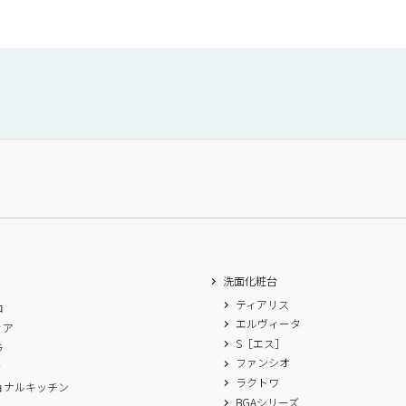
洗面化粧台
ティアリス
ロ
エルヴィータ
ィア
S［エス］
ラ
ファンシオ
ィ
ラクトワ
ョナルキッチン
BGAシリーズ
A