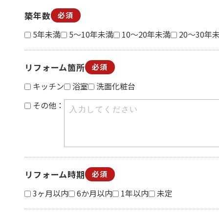
築年数
必須
5年未満
5～10年未満
10～20年未満
20～30年
リフォーム箇所
必須
キッチン
浴室
洗面化粧台
その他：
リフォーム時期
必須
3ヶ月以内
6か月以内
1年以内
未定