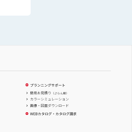
プランニングサポート
簡易お見積り
（ぷらん館）
カラーシミュレーション
画像・図面ダウンロード
WEBカタログ・カタログ請求