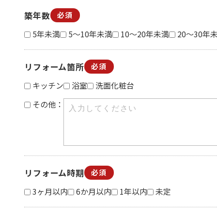
築年数
必須
5年未満
5～10年未満
10～20年未満
20～30年
リフォーム箇所
必須
キッチン
浴室
洗面化粧台
その他：
リフォーム時期
必須
3ヶ月以内
6か月以内
1年以内
未定