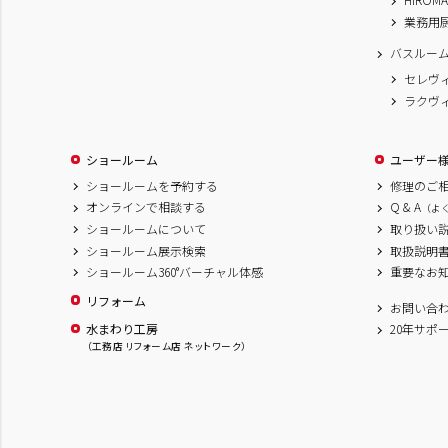
業務用
バスルー
セレヴ
ラクヴ
ショールーム
ユーザー
ショールームを予約する
修理のご
オンラインで相談する
Q & A
（よ
ショールームについて
取り扱い
ショールーム展示検索
取扱説明
ショールーム360°バーチャル体感
重要なお
リフォーム
お問い合
水まわり工房
20年サポ
（工務店 リフォーム店 ネットワーク）