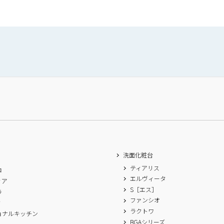
洗面化粧台
ティアリス
ロ
エルヴィータ
ィア
S［エス］
ラ
ファンシオ
ィ
ラクトワ
ョナルキッチン
BGAシリーズ
A