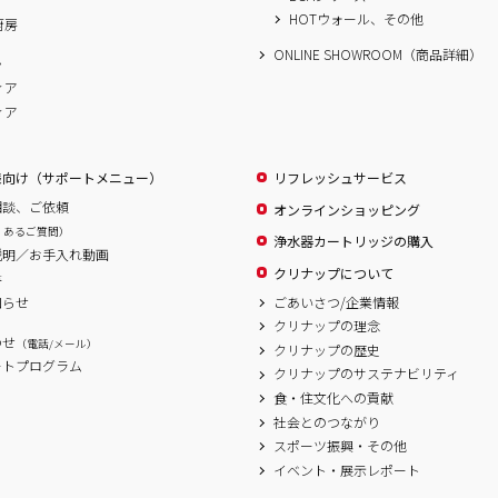
HOTウォール、その他
厨房
ONLINE SHOWROOM（商品詳細）
ム
ィア
ィア
様向け（サポートメニュー）
リフレッシュサービス
相談、ご依頼
オンラインショッピング
くあるご質問）
浄水器カートリッジの購入
説明／お手入れ動画
クリナップについて
書
ごあいさつ/企業情報
知らせ
クリナップの理念
わせ
（電話/メール）
クリナップの歴史
ートプログラム
クリナップのサステナビリティ
食・住文化への貢献
社会とのつながり
スポーツ振興・その他
イベント・展示レポート