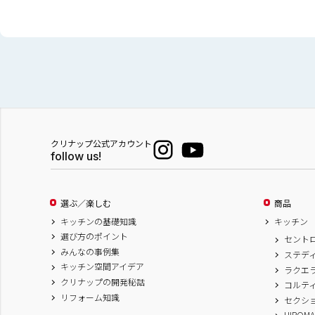
クリナップ公式アカウント
follow us!
選ぶ／楽しむ
商品
キッチンの基礎知識
キッチン
選び方のポイント
セント
みんなの事例集
ステデ
キッチン空間アイデア
ラクエ
クリナップの開発秘話
コルテ
リフォーム知識
セクシ
HIROM