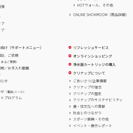
HOTウォール、その他
厨房
ONLINE SHOWROOM（商品詳細）
ム
ィア
ィア
様向け（サポートメニュー）
リフレッシュサービス
相談、ご依頼
オンラインショッピング
くあるご質問）
浄水器カートリッジの購入
説明／お手入れ動画
クリナップについて
書
ごあいさつ/企業情報
知らせ
クリナップの理念
わせ
（電話/メール）
クリナップの歴史
ートプログラム
クリナップのサステナビリティ
食・住文化への貢献
社会とのつながり
スポーツ振興・その他
イベント・展示レポート