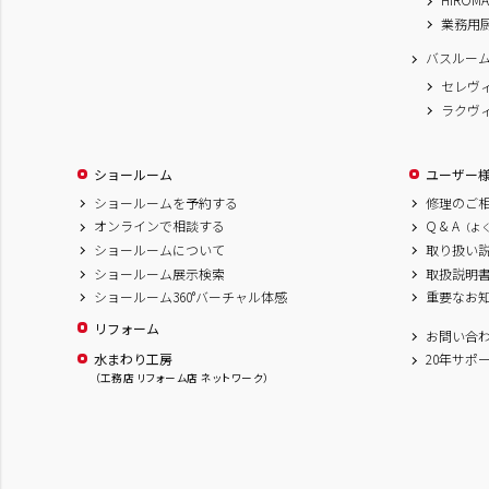
業務用
バスルー
セレヴ
ラクヴ
ショールーム
ユーザー
ショールームを予約する
修理のご
オンラインで相談する
Q & A
（よ
ショールームについて
取り扱い
ショールーム展示検索
取扱説明
ショールーム360°バーチャル体感
重要なお
リフォーム
お問い合
水まわり工房
20年サポ
（工務店 リフォーム店 ネットワーク）