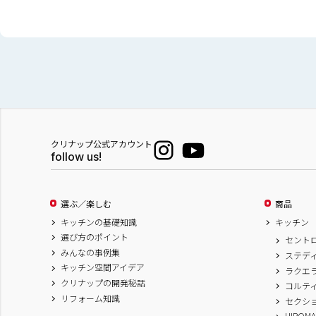
クリナップ公式アカウント
follow us!
選ぶ／楽しむ
商品
キッチンの基礎知識
キッチン
選び方のポイント
セント
みんなの事例集
ステデ
キッチン空間アイデア
ラクエ
クリナップの開発秘話
コルテ
リフォーム知識
セクシ
HIROM