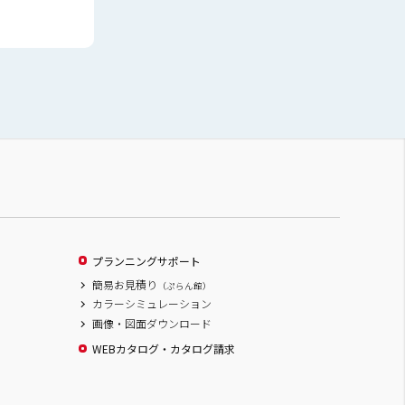
プランニングサポート
簡易お見積り
（ぷらん館）
カラーシミュレーション
画像・図面ダウンロード
WEBカタログ・カタログ請求