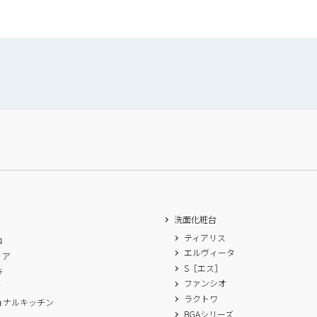
洗面化粧台
ティアリス
ロ
エルヴィータ
ィア
S［エス］
ラ
ファンシオ
ィ
ラクトワ
ョナルキッチン
BGAシリーズ
A