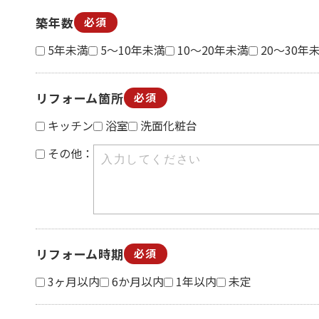
築年数
必須
5年未満
5～10年未満
10～20年未満
20～30年
リフォーム箇所
必須
キッチン
浴室
洗面化粧台
その他：
リフォーム時期
必須
3ヶ月以内
6か月以内
1年以内
未定