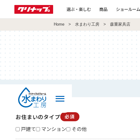
選ぶ・楽しむ
商品
ショールー
Home
>
水まわり工房
> 森重家具店
お住まいのタイプ
必須
戸建て
マンション
その他