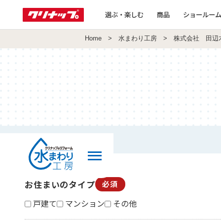
選ぶ・楽しむ
商品
ショールー
Home
>
水まわり工房
> 株式会社 田辺
お住まいのタイプ
必須
戸建て
マンション
その他