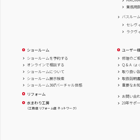
業務用
バスルー
セレヴ
ラクヴ
ショールーム
ユーザー
ショールームを予約する
修理のご
オンラインで相談する
Q & A
（よ
ショールームについて
取り扱い
ショールーム展示検索
取扱説明
ショールーム360°バーチャル体感
重要なお
リフォーム
お問い合
水まわり工房
20年サポ
（工務店 リフォーム店 ネットワーク）