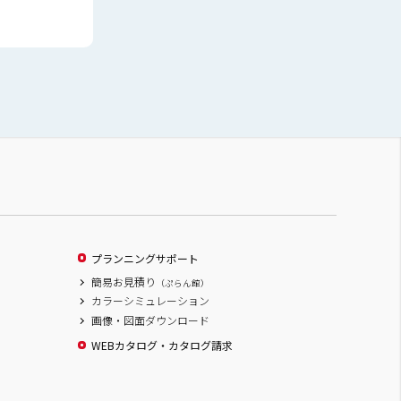
プランニングサポート
簡易お見積り
（ぷらん館）
カラーシミュレーション
画像・図面ダウンロード
WEBカタログ・カタログ請求