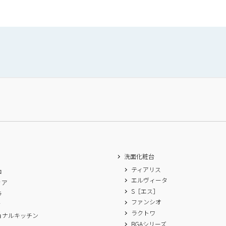
洗面化粧台
ティアリス
ロ
エルヴィータ
ィア
S［エス］
ラ
ファンシオ
ィ
ラクトワ
ョナルキッチン
BGAシリーズ
A