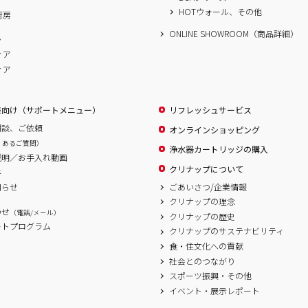
HOTウォール、その他
厨房
ONLINE SHOWROOM（商品詳細）
ム
ィア
ィア
様向け（サポートメニュー）
リフレッシュサービス
相談、ご依頼
オンラインショッピング
くあるご質問）
浄水器カートリッジの購入
説明／お手入れ動画
クリナップについて
書
ごあいさつ/企業情報
知らせ
クリナップの理念
わせ
（電話/メール）
クリナップの歴史
ートプログラム
クリナップのサステナビリティ
食・住文化への貢献
社会とのつながり
スポーツ振興・その他
イベント・展示レポート