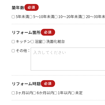
築年数
必須
5年未満
5～10年未満
10～20年未満
20～30年
リフォーム箇所
必須
キッチン
浴室
洗面化粧台
その他：
リフォーム時期
必須
3ヶ月以内
6か月以内
1年以内
未定