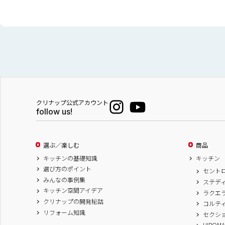
クリナップ公式アカウント
follow us!
選ぶ／楽しむ
商品
キッチンの基礎知識
キッチン
選び方のポイント
セント
みんなの事例集
ステデ
キッチン空間アイデア
ラクエ
クリナップの開発秘話
コルテ
リフォーム知識
セクシ
HIROM