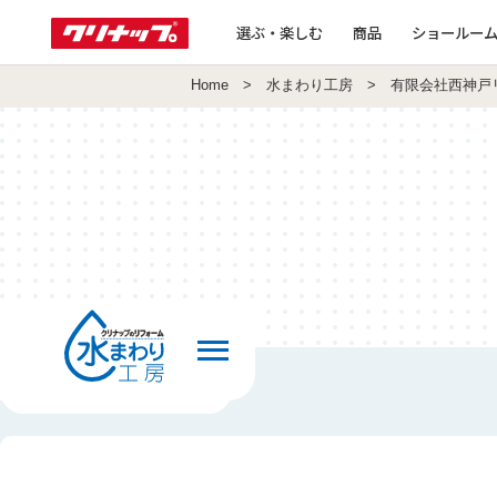
選ぶ・楽しむ
商品
ショールー
Home
>
水まわり工房
> 有限会社西神戸
前の画面へ戻る