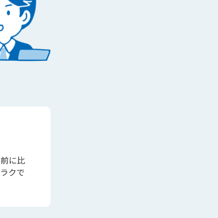
も前に比
もラクで