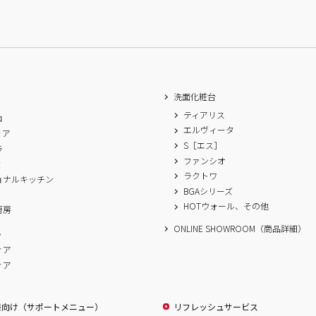
洗面化粧台
ティアリス
ロ
エルヴィータ
ィア
S［エス］
ラ
ファンシオ
ィ
ラクトワ
ョナルキッチン
BGAシリーズ
A
HOTウォール、その他
厨房
ONLINE SHOWROOM（商品詳細）
ム
ィア
ィア
様向け（サポートメニュー）
リフレッシュサービス