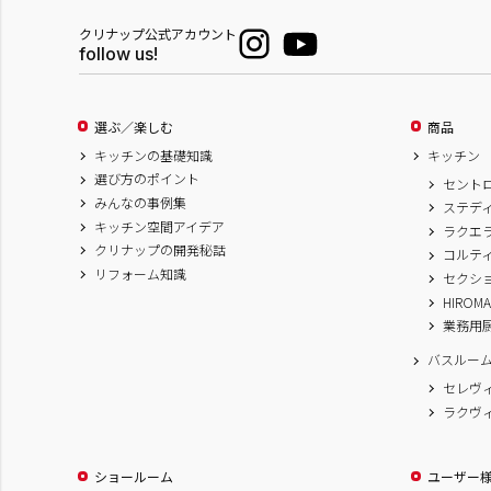
クリナップ公式アカウント
follow us!
選ぶ／楽しむ
商品
キッチンの基礎知識
キッチン
選び方のポイント
セント
みんなの事例集
ステデ
キッチン空間アイデア
ラクエ
クリナップの開発秘話
コルテ
リフォーム知識
セクシ
HIROM
業務用
バスルー
セレヴ
ラクヴ
ショールーム
ユーザー