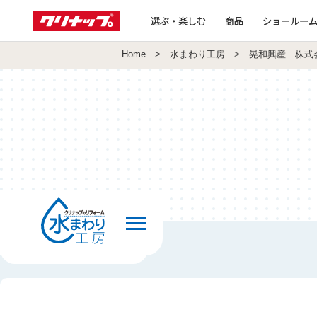
選ぶ・楽しむ
商品
ショールー
Home
>
水まわり工房
> 晃和興産 株式
前の画面へ戻る