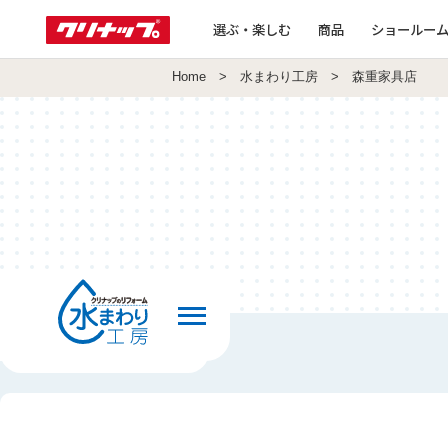
選ぶ・楽しむ
商品
ショールー
Home
>
水まわり工房
> 森重家具店
前の画面へ戻る