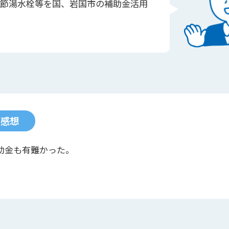
節湯水栓等を国、岩国市の補助金活用
ご感想
助金も有難かった。