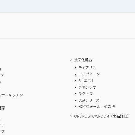
洗面化粧台
ティアリス
ロ
エルヴィータ
ィア
S［エス］
ラ
ファンシオ
ィ
ラクトワ
ョナルキッチン
BGAシリーズ
A
HOTウォール、その他
厨房
ONLINE SHOWROOM（商品詳細）
ム
ィア
ィア