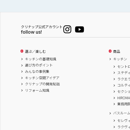
クリナップ公式アカウント
follow us!
選ぶ／楽しむ
商品
キッチンの基礎知識
キッチン
選び方のポイント
セント
みんなの事例集
ステデ
キッチン空間アイデア
ラクエ
クリナップの開発秘話
コルテ
リフォーム知識
セクシ
HIROM
業務用
バスルー
セレヴ
ラクヴ