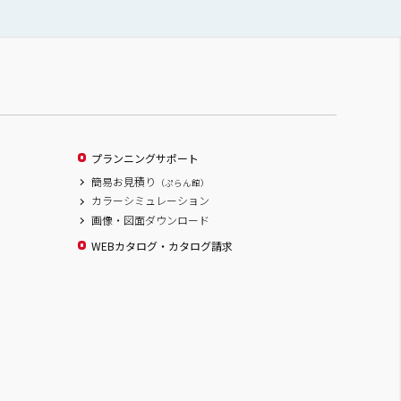
プランニングサポート
簡易お見積り
（ぷらん館）
カラーシミュレーション
画像・図面ダウンロード
WEBカタログ・カタログ請求