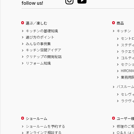
follow us!
選ぶ／楽しむ
商品
キッチンの基礎知識
キッチン
選び方のポイント
セント
みんなの事例集
ステデ
キッチン空間アイデア
ラクエ
クリナップの開発秘話
コルテ
リフォーム知識
セクシ
HIROM
業務用
バスルー
セレヴ
ラクヴ
ショールーム
ユーザー
ショールームを予約する
修理のご
オンラインで相談する
Q & A
（よ