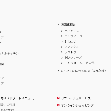
洗面化粧台
ティアリス
ロ
エルヴィータ
ィア
S［エス］
ラ
ファンシオ
ィ
ラクトワ
ョナルキッチン
BGAシリーズ
A
HOTウォール、その他
厨房
ONLINE SHOWROOM（商品詳細）
ム
ィア
ィア
様向け（サポートメニュー）
リフレッシュサービス
相談、ご依頼
オンラインショッピング
くあるご質問）