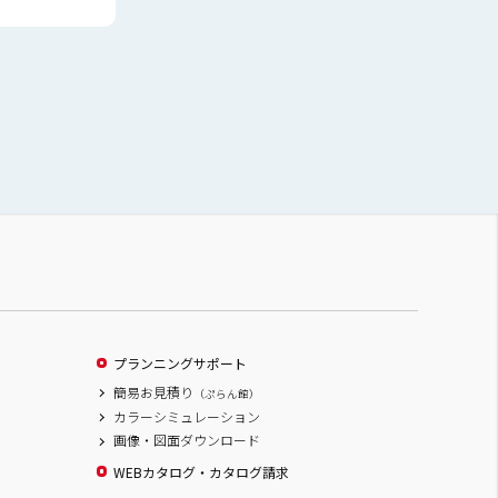
プランニングサポート
簡易お見積り
（ぷらん館）
カラーシミュレーション
画像・図面ダウンロード
WEBカタログ・カタログ請求