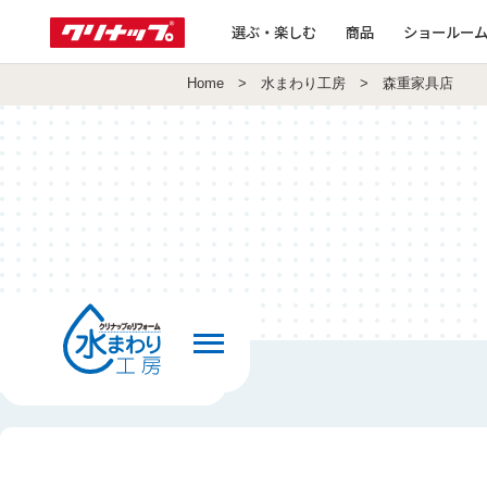
選ぶ・楽しむ
商品
ショールー
Home
>
水まわり工房
> 森重家具店
前の画面へ戻る