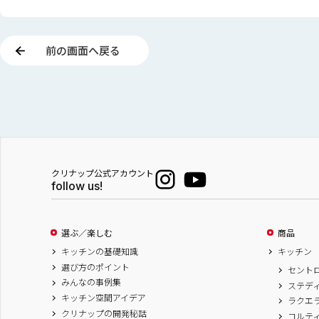
前の画面へ戻る
クリナップ公式アカウント
follow us!
選ぶ／楽しむ
商品
キッチンの基礎知識
キッチン
選び方のポイント
セント
みんなの事例集
ステデ
キッチン空間アイデア
ラクエ
クリナップの開発秘話
コルテ