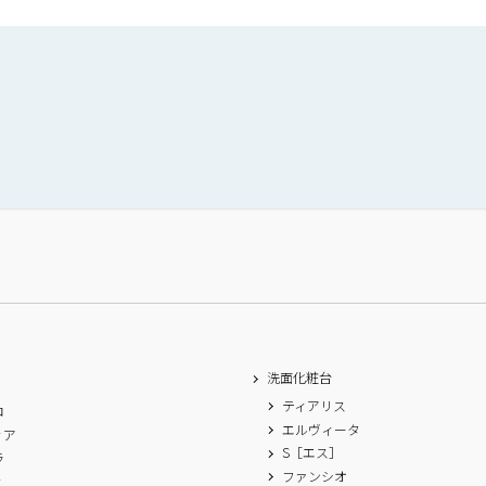
洗面化粧台
ティアリス
ロ
エルヴィータ
ィア
S［エス］
ラ
ファンシオ
ィ