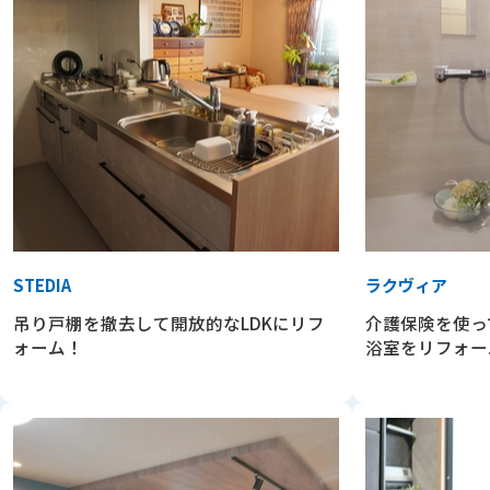
STEDIA
ラクヴィア
吊り戸棚を撤去して開放的なLDKにリフ
介護保険を使っ
ォーム！
浴室をリフォー