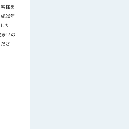
お客様を
成26年
ました。
住まいの
くださ