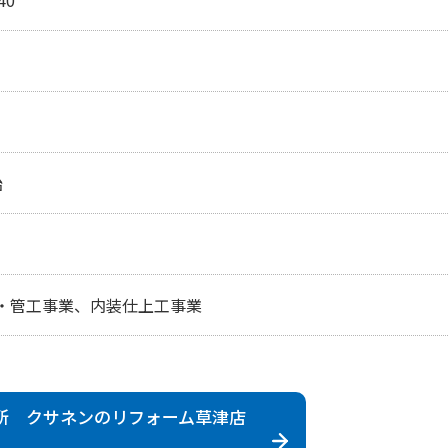
始
・管工事業、内装仕上工事業
所 クサネンのリフォーム
草津店