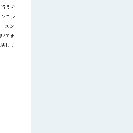
を行うを
ランニン
ーメン
頂いてま
連絡して