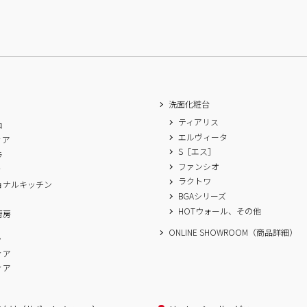
洗面化粧台
ティアリス
ロ
エルヴィータ
ィア
S［エス］
ラ
ファンシオ
ィ
ラクトワ
ョナルキッチン
BGAシリーズ
A
HOTウォール、その他
厨房
ONLINE SHOWROOM（商品詳細）
ム
ィア
ィア