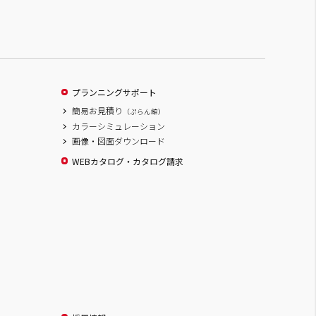
プランニングサポート
簡易お見積り
（ぷらん館）
カラーシミュレーション
画像・図面ダウンロード
WEBカタログ・カタログ請求