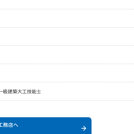
一級建築大工技能士
工務店
へ