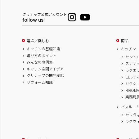
クリナップ公式アカウント
follow us!
選ぶ／楽しむ
商品
キッチンの基礎知識
キッチン
選び方のポイント
セント
みんなの事例集
ステデ
キッチン空間アイデア
ラクエ
クリナップの開発秘話
コルテ
リフォーム知識
セクシ
HIROM
業務用
バスルー
セレヴ
ラクヴ