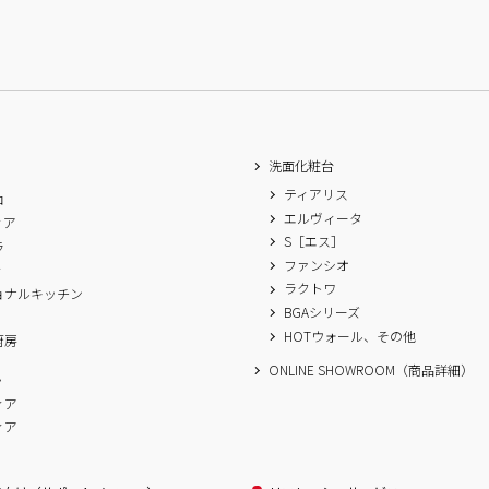
洗面化粧台
ティアリス
ロ
エルヴィータ
ィア
S［エス］
ラ
ファンシオ
ィ
ラクトワ
ョナルキッチン
BGAシリーズ
A
HOTウォール、その他
厨房
ONLINE SHOWROOM（商品詳細）
ム
ィア
ィア