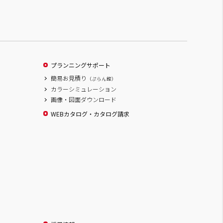
プランニングサポート
簡易お見積り
（ぷらん館）
カラーシミュレーション
画像・図面ダウンロード
WEBカタログ・カタログ請求