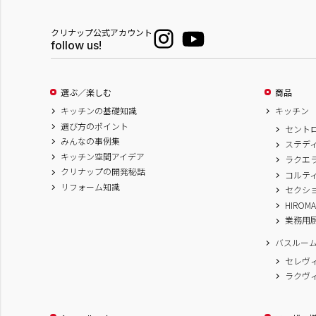
クリナップ公式アカウント
follow us!
選ぶ／楽しむ
商品
キッチンの基礎知識
キッチン
選び方のポイント
セント
みんなの事例集
ステデ
キッチン空間アイデア
ラクエ
クリナップの開発秘話
コルテ
リフォーム知識
セクシ
HIROM
業務用
バスルー
セレヴ
ラクヴ