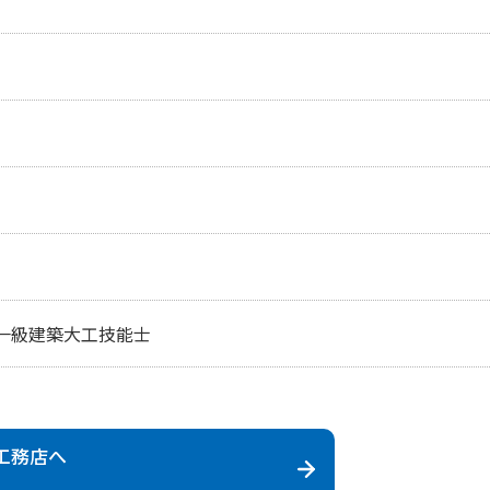
一級建築大工技能士
工務店
へ