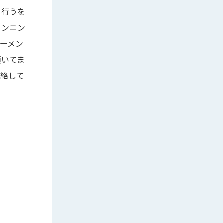
を行うを
ランニン
ーメン
頂いてま
連絡して