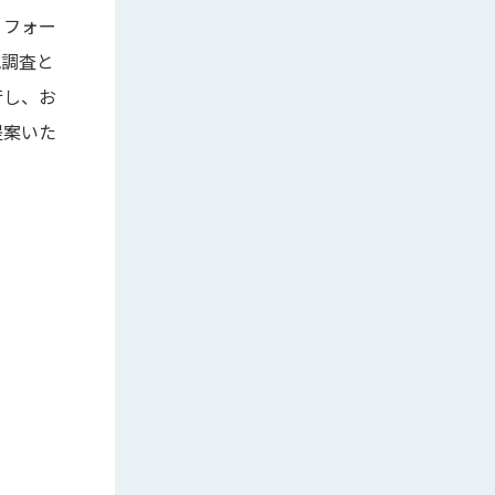
リフォー
地調査と
行し、お
提案いた