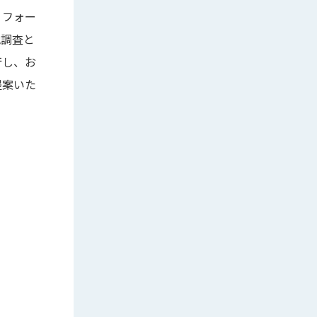
リフォー
地調査と
行し、お
提案いた