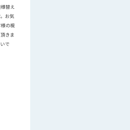
模様替え
す。お気
客様の視
て頂きま
幸いで