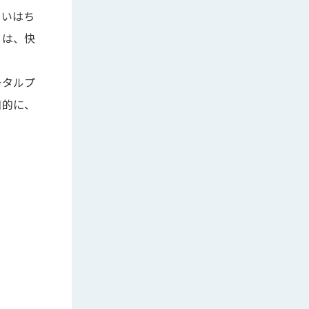
らいはち
」は、快
ータルプ
目的に、