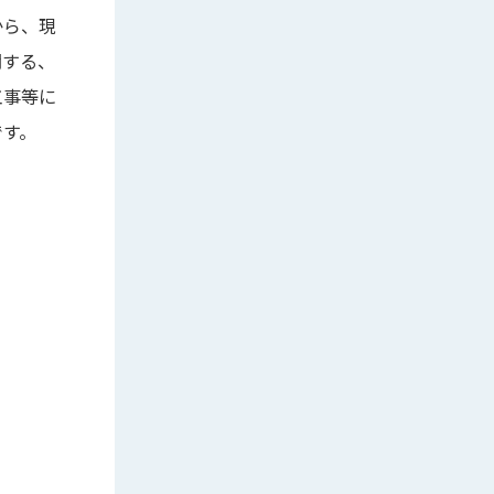
から、現
関する、
工事等に
です。