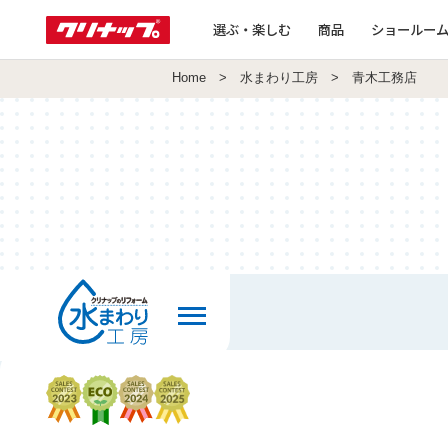
選ぶ・楽しむ
商品
ショールー
Home
>
水まわり工房
> 青木工務店