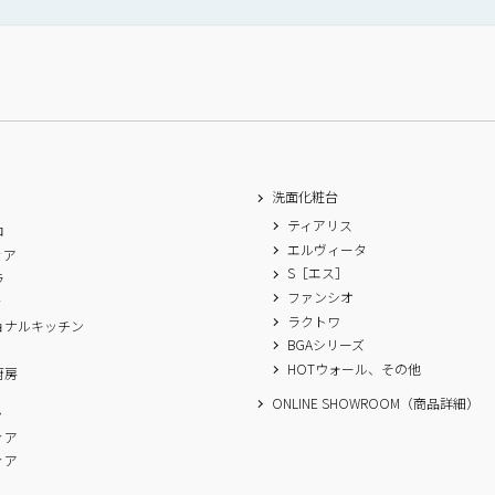
洗面化粧台
ティアリス
ロ
エルヴィータ
ィア
S［エス］
ラ
ファンシオ
ィ
ラクトワ
ョナルキッチン
BGAシリーズ
A
HOTウォール、その他
厨房
ONLINE SHOWROOM（商品詳細）
ム
ィア
ィア