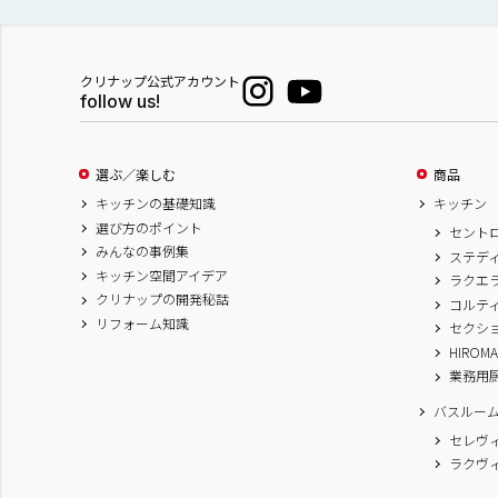
クリナップ公式アカウント
follow us!
選ぶ／楽しむ
商品
キッチンの基礎知識
キッチン
選び方のポイント
セント
みんなの事例集
ステデ
キッチン空間アイデア
ラクエ
クリナップの開発秘話
コルテ
リフォーム知識
セクシ
HIROM
業務用
バスルー
セレヴ
ラクヴ