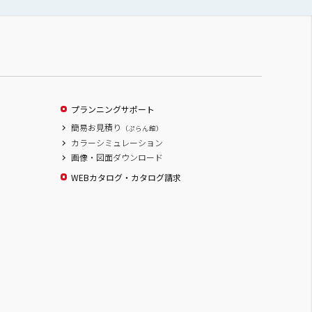
プランニングサポート
簡易お見積り
（ぷらん館）
カラーシミュレーション
画像・図面ダウンロード
WEBカタログ・カタログ請求