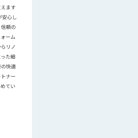
支えます
が安心し
、信頼の
フォーム
からリノ
立った細
様の快適
ートナー
努めてい